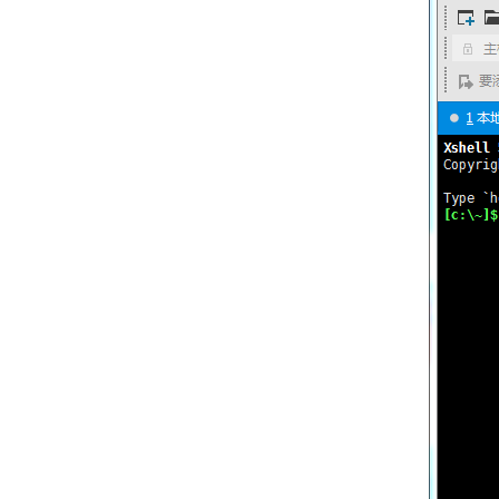
网站搬家，数据迁移
宝塔中切换PHP版本
网站打开慢、CPU使用率100% 的问题排查思路和优化方案
Linux 常用命令
常用软件
数据库常见问题
Mac OS X
云服务器相关问题
网站系统部署
公司信息
多语言使用教程
系统备份