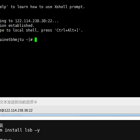
装
m install lsb –y