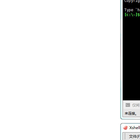
初始安装报错解决
多线程下载
Linux CentOS 7 初始安装教程
CentOS Linux 7 配置火鸟门户系统带数据安装版
阿里云 cdn 配置
阿里云 https 配置
在线扩容云盘（Linux系统）
宝塔FTP链接不上，服务器发回了不可路由的地址。使用服务器地址代替。
宝塔面板php7.4不支持ZipArchive解决方法
无法启动，维护模式处理
​CentOS 更换源
扩容分区
宝塔升级后，密码进不去，解决方案