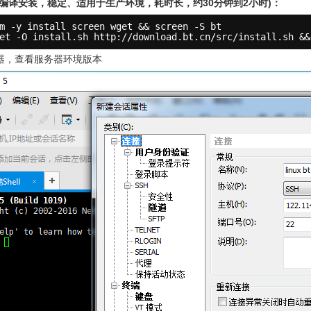
(编译安装，稳定、适用于生产环境，耗时长，约30分钟到2小时)：
m -y install screen wget && screen -S bt
et -O install.sh 
http://download.bt.cn/src/install.sh &&
器，查看服务器环境版本