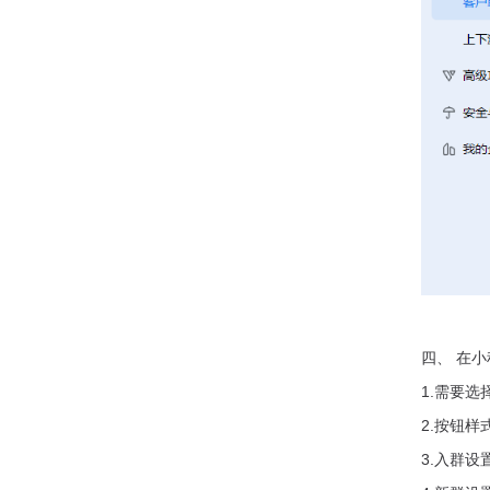
四、 在
1.需要
2.按钮
3.入群