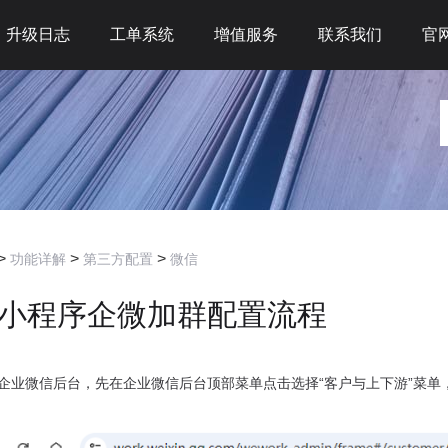
升级日志
工单系统
增值服务
联系我们
官
>
>
>
功能详解
第三方配置
微信
小程序企微加群配置流程
录企业微信后台，先在企业微信后台顶部菜单点击选择“客户与上下游”菜单