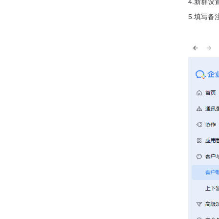
4.新群
5.填写