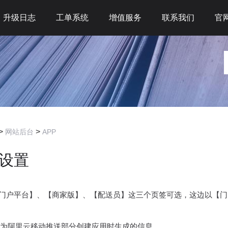
升级日志
工单系统
增值服务
联系我们
官
>
>
网站后台
APP
设置
门户平台】、【商家版】、【配送员】这三个页签可选，这边以【门
ey：为阿里云移动推送部分创建应用时生成的信息