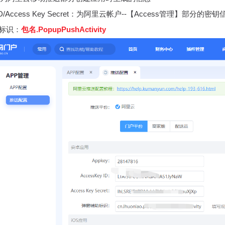
 ID/Access Key Secret：为阿里云帐户--【Access管理】部分的密钥
标识：
包名.PopupPushActivity