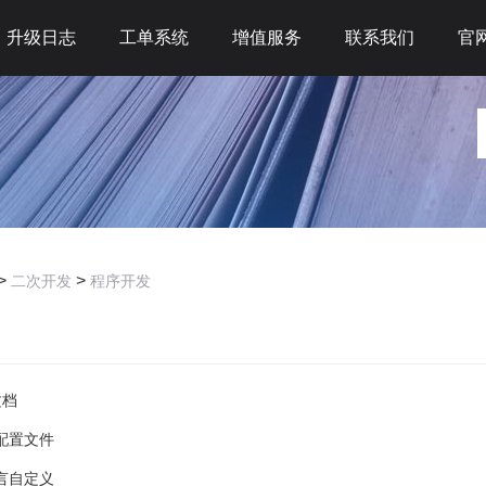
升级日志
工单系统
增值服务
联系我们
官
>
>
二次开发
程序开发
：
文档
配置文件
言自定义