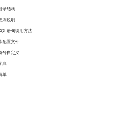
目录结构
规则说明
SQL语句调用方法
库配置文件
符号自定义
字典
清单