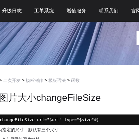
升级日志
工单系统
增值服务
联系我们
官
>
>
>
>
二次开发
模板制作
模板语法
函数
片大小changeFileSize
changeFileSize url="$url" type="$size"#}
为指定的尺寸，默认有三个尺寸