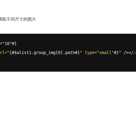
调取不同尺寸的图片
="10"#}
rl="
{#$alist1.group_img[0].path#}" 
type
=
"small"
#}" /></
a