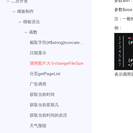
参数$ur
二次开发
参数$siz
模板制作
注：一般
模板语法
例：
函数
1
<
u
截取字符{#$string|truncate:$length#}
2
{#
3
4
日期显示
5
6
{#
调用图片大小changeFileSize
7
</
分页getPageList
表示调用
广告调用
获取当前时间
获取当前星期几
获取当前时间的农历
天气预报