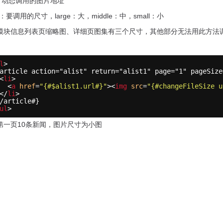
l：动态调用的图片地址
e：要调用的尺寸，large：大，middle：中，small：小
模块信息列表页缩略图、详细页图集有三个尺寸，其他部分无法用此方法
l
>
article action="alist" return="alist1" page="1" pageSize
<
li
>
<
a
href
=
"{#$alist1.url#}"
><
img
src
=
"{#changeFileSize u
</
li
>
/article#}
ul
>
第一页10条新闻，图片尺寸为小图