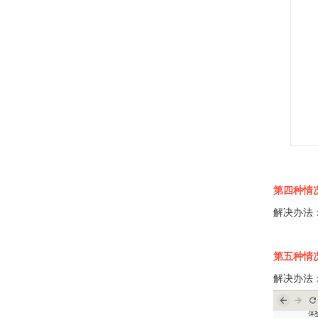
批量修改排序
初始安装包，安装出错解决方法
OSS附件不能正常访问，解决方案
阿里云OSS备份
手机底部导航栏对应链接
个人会员入驻商家功能指引
一键转载插件提示管理员信息读取失败或登录超时
家政服务模块使用流程向导
第
四
种情
附件分离配置教程
解决办法
在微信中定位失败
第五种情
楼盘管理平台&楼盘带访确认单打印模板使用教程
解决办法
小程序发布之后无法打开
小程序实现微信登录与微信支付功能