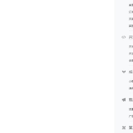
计划任务自动执行
小程序申请地理位置相关接口
分类信息用户激励功能的使用
分类信息标签属性（适用于小程序原生首页模板二）
招聘求职老数据导入到2.0新版本
Sitemap网站地图
微信小程序审核被拒
抖音小程序审核被拒
宝塔中配置网站301跳转
小程序原生模板广告位
系统模块分类默认图标下载
添加分店后 无法正常查看和操作订单
短信参数配置后无法正常发送