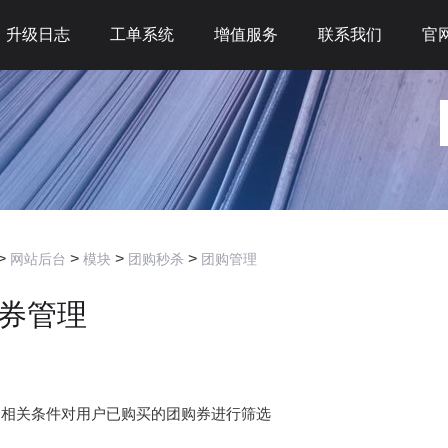
升级日志
工单系统
增值服务
联系我们
官
>
>
>
>
网站后台
模块
团购秒杀
团购管理
券管理
 相关条件对用户已购买的团购券进行筛选